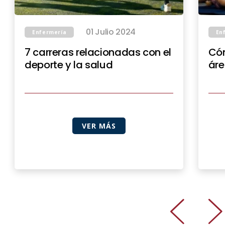
01 Julio 2024
Enfermería
En
7 carreras relacionadas con el
Cóm
deporte y la salud
áre
VER MÁS