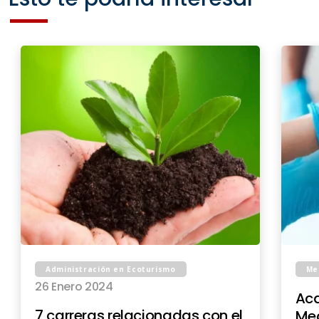
Administración en Ecoturismo
Me
26 Enero 2024
Aca
7 carreras relacionadas con el
Med