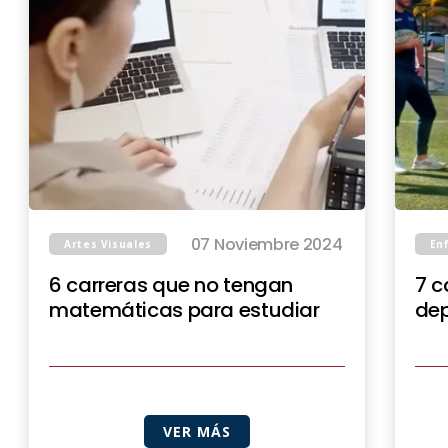
07 Noviembre 2024
Artes Visuales
En
6 carreras que no tengan
7 c
matemáticas para estudiar
dep
VER MÁS