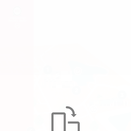
VISTA AÉREA
CAMPUS VIÑA DEL MAR (1)>
CLÍNICA ODONTOLÓGICA (2) >