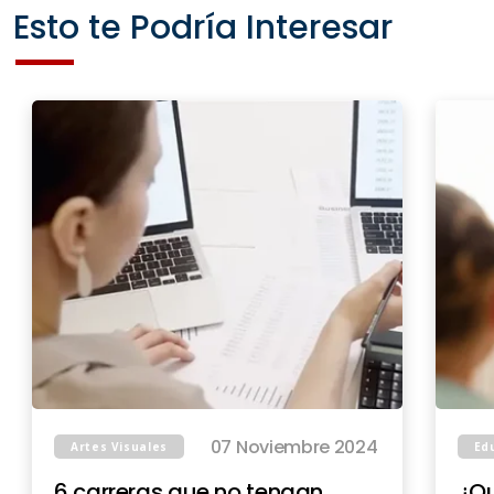
Esto te Podría Interesar
07 Noviembre 2024
Artes Visuales
Ed
6 carreras que no tengan
¿Qu