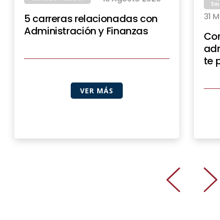
Em
31 
5 carreras relacionadas con
Administración y Finanzas
Con
adm
te 
VER MÁS