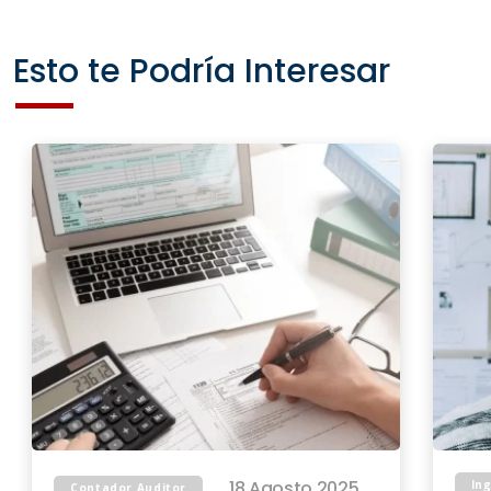
Esto te Podría Interesar
18 Agosto 2025
In
Contador Auditor