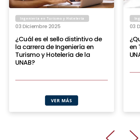
Ingeniería en Turismo y Hotelería
In
03 Diciembre 2025
03 
¿Cuál es el sello distintivo de
¿Qu
la carrera de Ingeniería en
en 
Turismo y Hotelería de la
UNA
UNAB?
VER MÁS