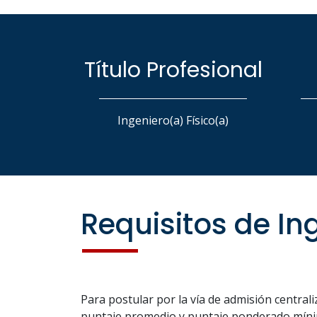
Título Profesional
Ingeniero(a) Físico(a)
Requisitos de In
Para postular por la vía de admisión central
puntaje promedio y puntaje ponderado míni