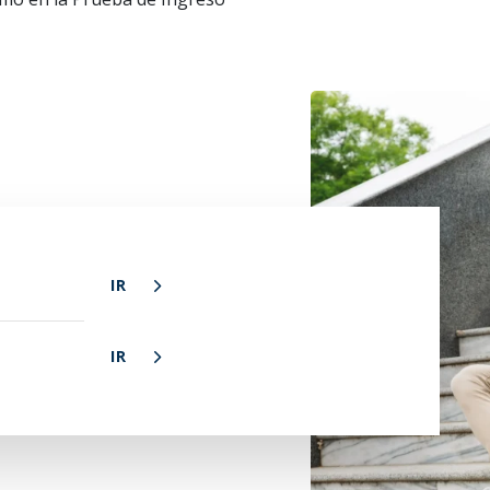
IR
IR