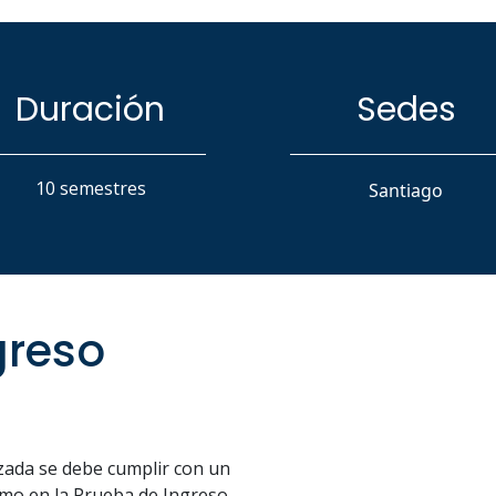
Duración
Sedes
10 semestres
Santiago
greso
izada se debe cumplir con un
mo en la Prueba de Ingreso