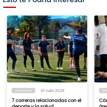
01 Julio 2024
Enfermería
En
7 carreras relacionadas con el
Cóm
deporte y la salud
áre