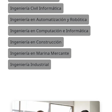
Ingeniería Civil Informática
Ingeniería en Automatización y Robótica
Ingeniería en Computación e Informática
Ingeniería en Construcción
Ingeniería en Marina Mercante
Ingeniería Industrial