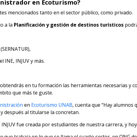
inistrador en Ecoturismo?
tes mencionados tanto en el sector público, como privado.
o a la
Planificación y gestión de destinos turísticos
podrá
o (SERNATUR),
l INE, INJUV y más.
, obtendrás en tu formación las herramientas necesarias y c
bito que más te guste.
nistración
en
Ecoturismo UNAB
, cuenta que “Hay alumnos 
y después al titularse la concretan.
 INJUV fue creada por estudiantes de nuestra carrera, y hoy 
que trabaja en lo que se llama el cuarto sector, en ONG de