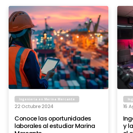
Ingeniería en Marina Mercante
In
22 Octubre 2024
16 
Conoce las oportunidades
Ing
laborales al estudiar Marina
y l