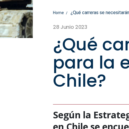
¿Qué carreras se necesitarán p
Home
28 Junio 2023
¿Qué car
para la e
Chile?
Según la Estrateg
en Chile se encu