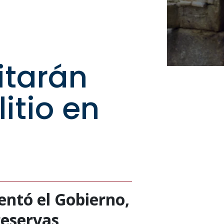
itarán
itio en
entó el Gobierno,
reservas